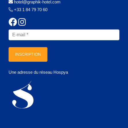
hotel@graphik-hotel.com
GALERIE
+33 1 84 79 70 60
OFFRES ET ACTUALITÉS
CONTACT & ACCÈS
Graphik Montparnasse
131 avenue du Maine
INSCRIPTION
75014 Paris, France
hotel@graphik-hotel.com
+33 1 84 79 70 60
+33 1 46 02 75 64
Une adresse du réseau Hospya