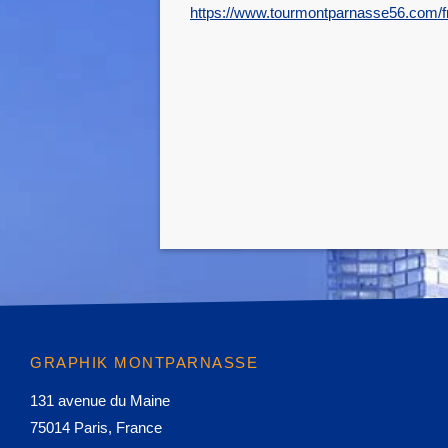
https://www.tourmontparnasse56.com/fr/vi
ACCUEIL
HÔTEL
GRAPHIK MONTPARNASSE
CHAMBRES
SERVICES
131 avenue du Maine
75014 Paris, France
QUARTIER