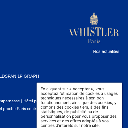
Nos actualités
ORLDSPAN 1P GRAPH
En cliquant sur « Accepter », vous
acceptez l’utilisation de cookies à usages
techniques nécessaires à son bon
ontparnasse
|
Hôtel pas cher Montparnasse
|
Hôtel proche tour
fonctionnement, ainsi que des cookies, y
compris des cookies tiers, à des fins
l proche Paris centre
|
Hôtel avenue du Maine
|
Hôtel de charme
statistiques, de publicité ou de
personnalisation pour vous proposer des
services et des offres adaptés à vos
centres d’intérêts sur notre site.