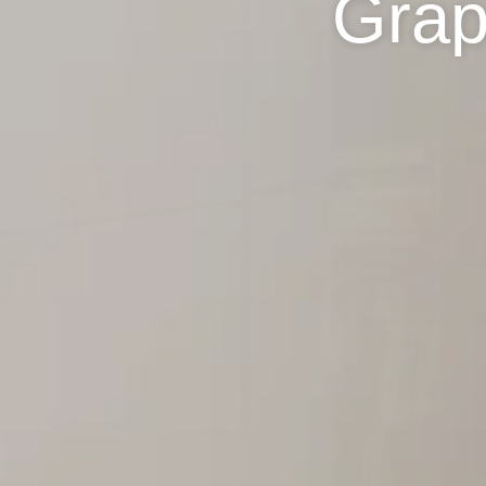
Grap
OFFRES ET ACTUALITÉS
CONTACT & ACCÈS
Graphik Montparnasse
131 avenue du Maine
75014 Paris, France
hotel@graphik-hotel.com
+33 1 84 79 70 60
+33 1 46 02 75 64