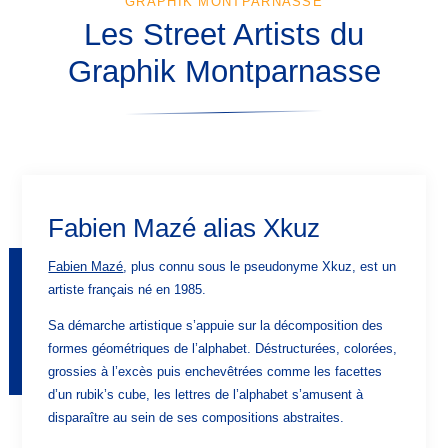
GRAPHIK MONTPARNASSE
Les Street Artists du
GALERIE
OFFRES ET ACTUALITÉS
Graphik Montparnasse
CONTACT & ACCÈS
Graphik Montparnasse
131 avenue du Maine
75014 Paris, France
hotel@graphik-hotel.com
+33 1 84 79 70 60
Fabien Mazé alias Xkuz
+33 1 46 02 75 64
Fabien Mazé
, plus connu sous le pseudonyme Xkuz, est un
artiste français né en 1985.
Sa démarche artistique s’appuie sur la décomposition des
formes géométriques de l’alphabet. Déstructurées, colorées,
grossies à l’excès puis enchevêtrées comme les facettes
d’un rubik’s cube, les lettres de l’alphabet s’amusent à
disparaître au sein de ses compositions abstraites.