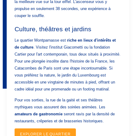
la meilleure vue sur la tour eiffel. L'ascenseur vous y
CHAMBRES
propulse en seulement 38 secondes, une expérience à
couper le souffle.
SERVICES
QUARTIER
Culture, théâtres et jardins
GALERIE
Le quartier Montparnasse est
riche en lieux d'intérêts et
OFFRES ET ACTUALITÉS
de culture
. Visitez l'institut Giacometti ou la fondation
CONTACT & ACCÈS
Cartier pour l'art contemporain, tous deux situés à proximité.
Pour une plongée insolite dans l'histoire de la France, les
Catacombes de Paris sont une étape incontournable. Si
Graphik Montparnasse
vous préférez la nature, le jardin du Luxembourg est
131 avenue du Maine
accessible en une vingtaine de minutes à pied, offrant un
75014 Paris, France
hotel@graphik-hotel.com
cadre idéal pour une promenade ou un footing matinal.
+33 1 84 79 70 60
+33 1 46 02 75 64
Pour vos sorties, la rue de la gaité et ses théâtres
mythiques vous assurent des soirées animées. Les
amateurs de gastronomie
seront ravis par la densité de
restaurants, crêperies et de brasseries historiques.
EXPLORER LE QUARTIER