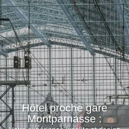
Hôtel proche gare
Montparnasse :