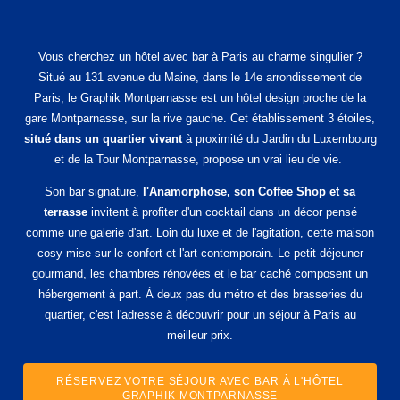
Vous cherchez un hôtel avec bar à Paris au charme singulier ?
Situé au 131 avenue du Maine, dans le 14e arrondissement de
Paris, le Graphik Montparnasse est un hôtel design proche de la
gare Montparnasse, sur la rive gauche. Cet établissement 3 étoiles,
situé dans un quartier vivant
à proximité du Jardin du Luxembourg
et de la Tour Montparnasse, propose un vrai lieu de vie.
Son bar signature,
l'Anamorphose, son Coffee Shop et sa
terrasse
invitent à profiter d'un cocktail dans un décor pensé
comme une galerie d'art. Loin du luxe et de l'agitation, cette maison
cosy mise sur le confort et l'art contemporain. Le petit-déjeuner
gourmand, les chambres rénovées et le bar caché composent un
hébergement à part. À deux pas du métro et des brasseries du
quartier, c'est l'adresse à découvrir pour un séjour à Paris au
meilleur prix.
RÉSERVEZ VOTRE SÉJOUR AVEC BAR À L'HÔTEL
GRAPHIK MONTPARNASSE