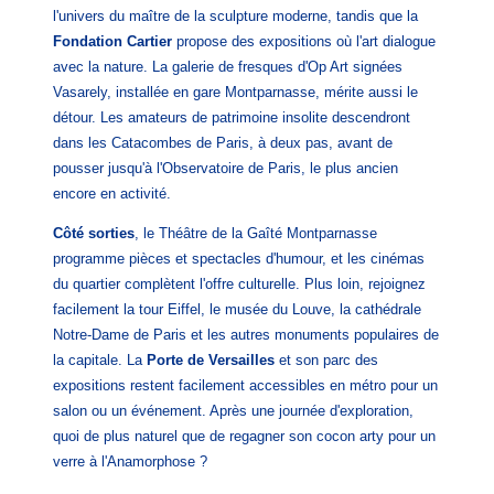
hotel@graphik-hotel.com
l'univers du maître de la sculpture moderne, tandis que la
+33 1 84 79 70 60
Fondation Cartier
propose des expositions où l'art dialogue
+33 1 46 02 75 64
avec la nature. La galerie de fresques d'Op Art signées
Vasarely, installée en gare Montparnasse, mérite aussi le
détour. Les amateurs de patrimoine insolite descendront
dans les Catacombes de Paris, à deux pas, avant de
pousser jusqu'à l'Observatoire de Paris, le plus ancien
encore en activité.
Côté sorties
, le Théâtre de la Gaîté Montparnasse
programme pièces et spectacles d'humour, et les cinémas
du quartier complètent l'offre culturelle. Plus loin, rejoignez
facilement la tour Eiffel, le musée du Louve, la cathédrale
Notre-Dame de Paris et les autres monuments populaires de
la capitale. La
Porte de Versailles
et son parc des
expositions restent facilement accessibles en métro pour un
salon ou un événement. Après une journée d'exploration,
quoi de plus naturel que de regagner son cocon arty pour un
verre à l'Anamorphose ?