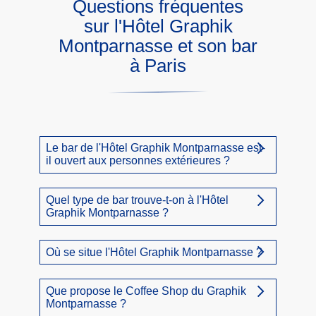
Questions fréquentes
sur l'Hôtel Graphik
Montparnasse et son bar
à Paris
Le bar de l'Hôtel Graphik Montparnasse est-
il ouvert aux personnes extérieures ?
Oui. L'Anamorphose, le bar de cet hôtel
Quel type de bar trouve-t-on à l'Hôtel
Graphik Montparnasse ?
avec bar à Paris, accueille aussi bien
les clients de l'hôtel que les passants.
Vous pouvez y venir juste pour un café,
L'Anamorphose est un bar d'hôtel
Où se situe l'Hôtel Graphik Montparnasse ?
un cocktail ou une pause gourmande,
intimiste au décor arty, dans le 14e
sans nécessairement séjourner sur
arrondissement de Paris. On y déguste
L'hôtel est situé au 131 avenue du
Que propose le Coffee Shop du Graphik
place.
des cocktails 100 % made in Paris dans
Montparnasse ?
Maine, dans le 14e arrondissement de
une ambiance chic et chaleureuse,