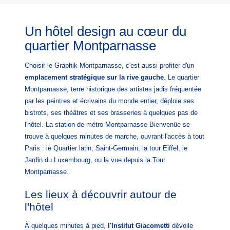
Un hôtel design au cœur du
quartier Montparnasse
Choisir le Graphik Montparnasse, c'est aussi profiter d'un
ACCUEIL
emplacement stratégique sur la rive gauche
. Le quartier
HÔTEL
Montparnasse, terre historique des artistes jadis fréquentée
CHAMBRES
par les peintres et écrivains du monde entier, déploie ses
bistrots, ses théâtres et ses brasseries à quelques pas de
SERVICES
l'hôtel. La station de métro Montparnasse-Bienvenüe se
QUARTIER
trouve à quelques minutes de marche, ouvrant l'accès à tout
GALERIE
Paris : le Quartier latin, Saint-Germain, la tour Eiffel, le
OFFRES ET ACTUALITÉS
Jardin du Luxembourg, ou la vue depuis la Tour
Montparnasse.
CONTACT & ACCÈS
Les lieux à découvrir autour de
l'hôtel
Graphik Montparnasse
131 avenue du Maine
75014 Paris, France
À quelques minutes à pied,
l'Institut Giacometti
dévoile